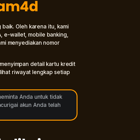
am4d
ik. Oleh karena itu, kami
e-wallet, mobile banking,
 kami menyediakan nomor
menyimpan detail kartu kredit
lihat riwayat lengkap setiap
meminta Anda untuk tidak
curigai akun Anda telah