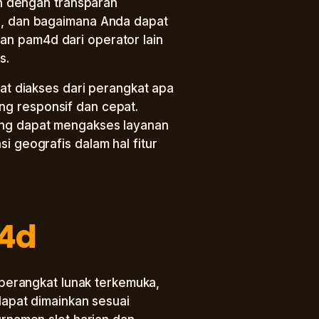
an dengan transparan
a, dan bagaimana Anda dapat
n pam4d dari operator lain
s.
at diakses dari perangkat apa
g responsif dan cepat.
ang dapat mengakses layanan
 geografis dalam hal fitur
4d
 perangkat lunak terkemuka,
dapat dimainkan sesuai