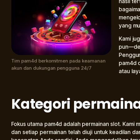
hasil t
bagaima
mengelo
yang mun
Kami ju
pun—des
Penggun
Tim pam4d berkomitmen pada keamanan
pam4d d
akun dan dukungan pengguna 24/7
atau lay
Kategori permain
Fokus utama pam4d adalah permainan slot. Kami me
dan setiap permainan telah diuji untuk keadilan 