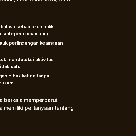
bahwa setiap akun milik
n anti-pencucian uang.
ntuk perlindungan keamanan
uk mendeteksi aktivitas
idak sah.
an pihak ketiga tanpa
 hukum.
ra berkala memperbarui
a memiliki pertanyaan tentang