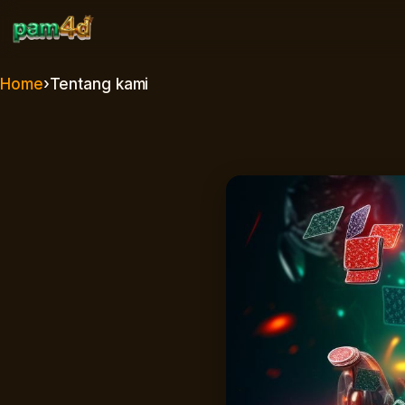
pam4d
Home
›
Tentang kami