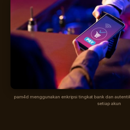
pam4d menggunakan enkripsi tingkat bank dan autentik
setiap akun