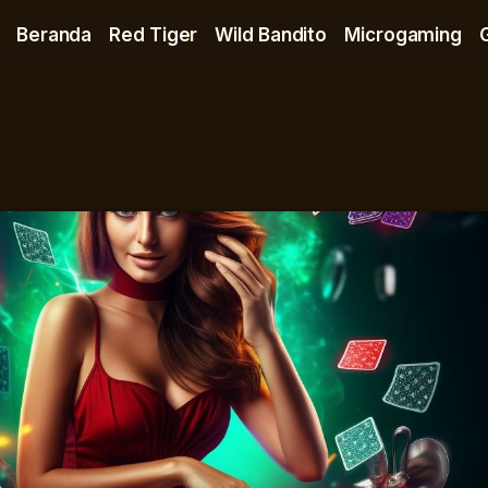
Beranda
Red Tiger
Wild Bandito
Microgaming