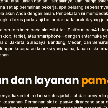
ertentu atau jumlah hadiah—sebaliknya, kami menjelask
na setiap permainan bekerja, apa peluang sebenarny
la akun Anda dengan aman. Pendekatan ini membedaka
gkin fokus pada janji besar daripada praktik yang jela
ga berkomitmen pada aksesibilitas. Platform pam4d dap
ktop, tablet, atau smartphone—dengan antarmuka yan
a di Jakarta, Surabaya, Bandung, Medan, dan Semar
engan kecepatan koneksi yang sama, tanpa diskriminasi
anan.
an dan layanan
pam
nyediakan lebih dari seratus judul slot dari penyedia
dan keamanan. Permainan slot di pam4d dirancang agar 