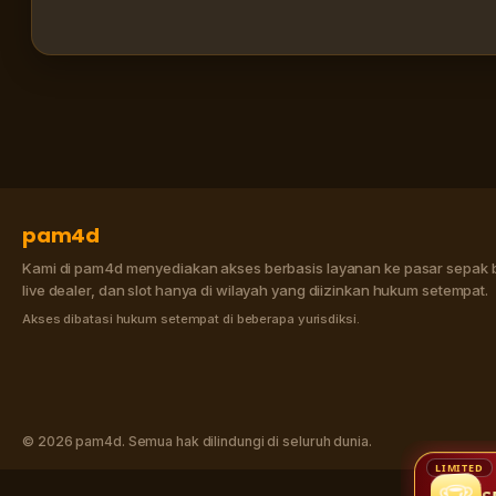
pam4d
Kami di pam4d menyediakan akses berbasis layanan ke pasar sepak b
live dealer, dan slot hanya di wilayah yang diizinkan hukum setempat.
Akses dibatasi hukum setempat di beberapa yurisdiksi.
© 2026 pam4d. Semua hak dilindungi di seluruh dunia.