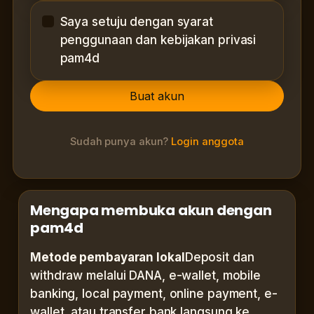
Saya setuju dengan syarat
penggunaan dan kebijakan privasi
pam4d
Buat akun
Sudah punya akun?
Login anggota
Mengapa membuka akun dengan
pam4d
Metode pembayaran lokal
Deposit dan
withdraw melalui DANA, e-wallet, mobile
banking, local payment, online payment, e-
wallet, atau transfer bank langsung ke