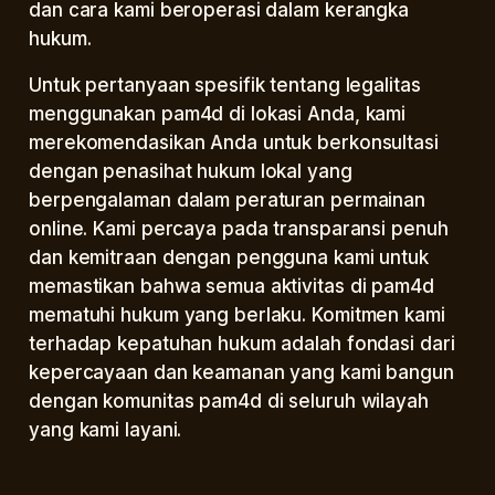
dan cara kami beroperasi dalam kerangka
hukum.
Untuk pertanyaan spesifik tentang legalitas
menggunakan pam4d di lokasi Anda, kami
merekomendasikan Anda untuk berkonsultasi
dengan penasihat hukum lokal yang
berpengalaman dalam peraturan permainan
online. Kami percaya pada transparansi penuh
dan kemitraan dengan pengguna kami untuk
memastikan bahwa semua aktivitas di pam4d
mematuhi hukum yang berlaku. Komitmen kami
terhadap kepatuhan hukum adalah fondasi dari
kepercayaan dan keamanan yang kami bangun
dengan komunitas pam4d di seluruh wilayah
yang kami layani.