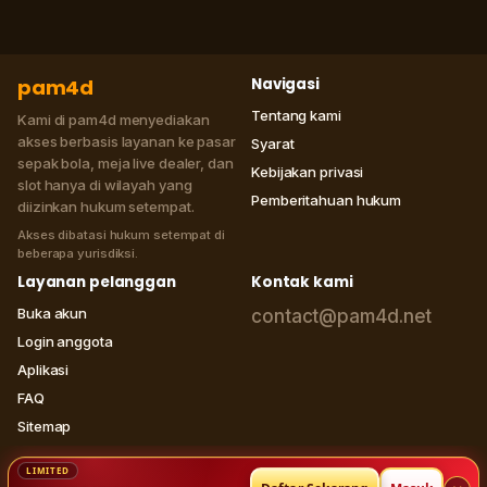
pam4d
Navigasi
Tentang kami
Kami di pam4d menyediakan
akses berbasis layanan ke pasar
Syarat
sepak bola, meja live dealer, dan
Kebijakan privasi
slot hanya di wilayah yang
Pemberitahuan hukum
diizinkan hukum setempat.
Akses dibatasi hukum setempat di
beberapa yurisdiksi.
Layanan pelanggan
Kontak kami
Buka akun
contact@pam4d.net
Login anggota
Aplikasi
FAQ
Sitemap