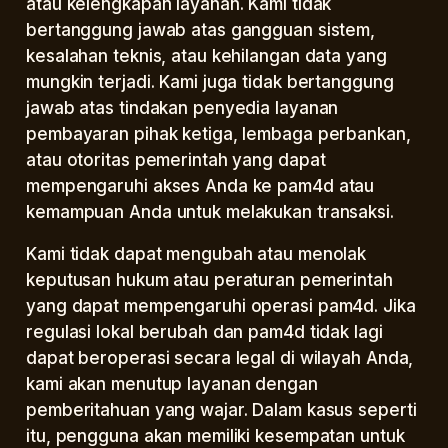
atau kelengkapan layanan. Kami tidak
bertanggung jawab atas gangguan sistem,
kesalahan teknis, atau kehilangan data yang
mungkin terjadi. Kami juga tidak bertanggung
jawab atas tindakan penyedia layanan
pembayaran pihak ketiga, lembaga perbankan,
atau otoritas pemerintah yang dapat
mempengaruhi akses Anda ke pam4d atau
kemampuan Anda untuk melakukan transaksi.
Kami tidak dapat mengubah atau menolak
keputusan hukum atau peraturan pemerintah
yang dapat mempengaruhi operasi pam4d. Jika
regulasi lokal berubah dan pam4d tidak lagi
dapat beroperasi secara legal di wilayah Anda,
kami akan menutup layanan dengan
pemberitahuan yang wajar. Dalam kasus seperti
itu, pengguna akan memiliki kesempatan untuk