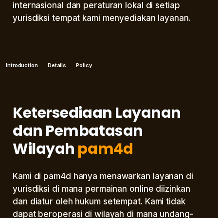
internasional dan peraturan lokal di setiap
yurisdiksi tempat kami menyediakan layanan.
Introduction
Details
Policy
Ketersediaan Layanan
dan Pembatasan
Wilayah
pam4d
Kami di pam4d hanya menawarkan layanan di
yurisdiksi di mana permainan online diizinkan
dan diatur oleh hukum setempat. Kami tidak
dapat beroperasi di wilayah di mana undang-