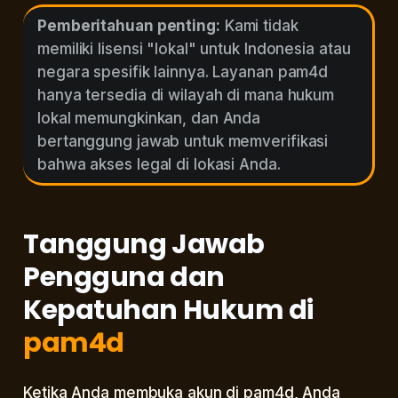
Pemberitahuan penting:
Kami tidak
memiliki lisensi "lokal" untuk Indonesia atau
negara spesifik lainnya. Layanan pam4d
hanya tersedia di wilayah di mana hukum
lokal memungkinkan, dan Anda
bertanggung jawab untuk memverifikasi
bahwa akses legal di lokasi Anda.
Tanggung Jawab
Pengguna dan
Kepatuhan Hukum di
pam4d
Ketika Anda membuka akun di pam4d, Anda