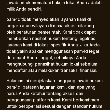
jawab untuk mematuhi hukum lokal Anda adalah
milik Anda sendiri.
pam4d tidak menyediakan layanan kami di
negara atau wilayah di mana akses dilarang
oleh peraturan pemerintah. Kami tidak dapat
memberikan nasihat hukum tentang legalitas
layanan kami di lokasi spesifik Anda. Jika Anda
tidak yakin apakah menggunakan pam4d legal
di tempat Anda tinggal, sebaiknya Anda
menghubungi penasihat hukum lokal sebelum
mendaftar atau melakukan transaksi finansial.
Halaman ini menjelaskan tanggung jawab hukum
pam4d, batasan layanan kami, dan apa yang
harus Anda ketahui tentang akses dan
penggunaan platform kami. Kami berkomitmen
untuk beroperasi sesuai dengan standar hukum